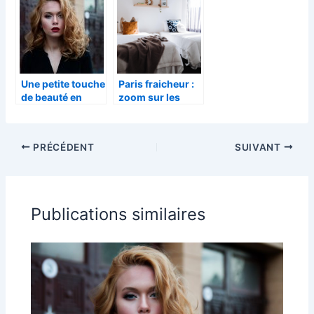
Une petite touche
Paris fraicheur :
de beauté en
zoom sur les
bouclant ses
services
cheveux
incontournables
en climatisation
PRÉCÉDENT
SUIVANT
Publications similaires