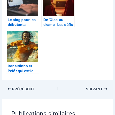
Le blog pour les
De ‘Glee’ au
débutants
drame : Les défis
psychologiques
de Lea Michele
suite à la
disparition de
Cory Monteith
Ronaldinho et
Pelé : qui est le
plus fort ?
L’histoire des
trophées parle
PRÉCÉDENT
SUIVANT
d’elle-même
Publications similaires